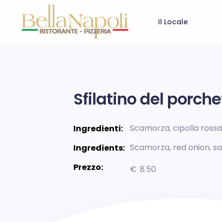
Il Locale
Sfilatino del porche
Scamorza, cipolla rossa
Ingredienti:
Scamorza, red onion, s
Ingredients:
Prezzo:
€
8.50