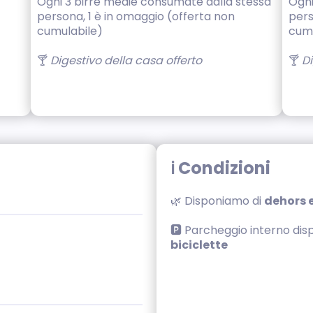
Ogni 3 birre medie consumate dalla stessa
Ogni
persona, 1 è in omaggio (offerta non
pers
cumulabile)
cumu
🍸
Digestivo della casa offerto
🍸
Di
ℹ️ Condizioni
🌿 Disponiamo di
dehors 
🅿️ Parcheggio interno dis
biciclette