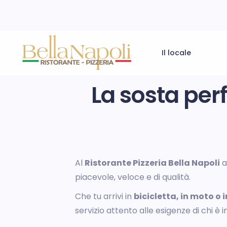
Il locale
La sosta perf
Al
Ristorante Pizzeria Bella Napoli
a
piacevole, veloce e di qualità.
Che tu arrivi in
bicicletta, in moto o
servizio attento alle esigenze di chi è