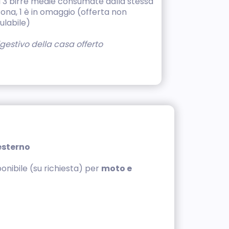
 3 birre medie consumate dalla stessa
ona, 1 è in omaggio (offerta non
labile)
gestivo della casa offerto
esterno
ponibile (su richiesta) per
moto e