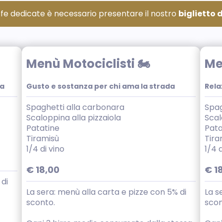
iffe dedicate è necessario presentare il nostro
biglietto 
Menù Motociclisti 🏍️
Me
ta
Gusto e sostanza per chi ama la strada
Rela
Spaghetti alla carbonara
Spag
Scaloppina alla pizzaiola
Scal
Patatine
Pata
Tiramisù
Tira
1/4 di vino
1/4 d
€ 18,00
€ 1
 di
La sera: menù alla carta e pizze con 5% di
La s
sconto.
scon