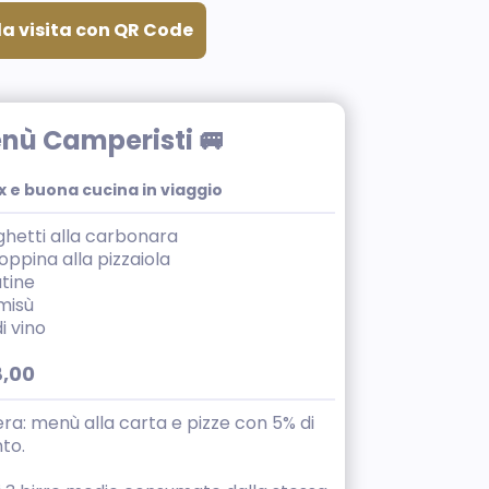
da visita con QR Code
nù Camperisti 🚐
x e buona cucina in viaggio
hetti alla carbonara
oppina alla pizzaiola
tine
misù
i vino
8,00
era: menù alla carta e pizze con 5% di
to.