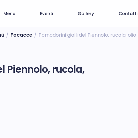
Menu
Eventi
Gallery
Contatti
nù
/
Focacce
/
Pomodorini gialli del Piennolo, rucola, oli
l Piennolo, rucola,